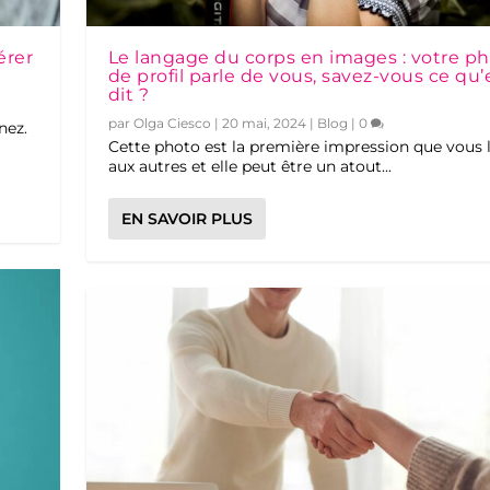
érer
Le langage du corps en images : votre p
de profil parle de vous, savez-vous ce qu’
dit ?
par
Olga Ciesco
|
20 mai, 2024
|
Blog
|
0
nez.
Cette photo est la première impression que vous l
aux autres et elle peut être un atout...
EN SAVOIR PLUS