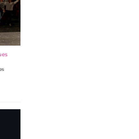
ues
es