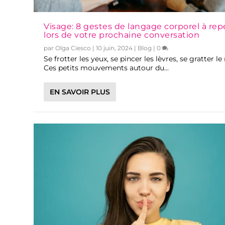
Visage: 8 gestes de langage corporel à rep
lors de votre prochaine conversation
par
Olga Ciesco
|
10 juin, 2024
|
Blog
|
0
Se frotter les yeux, se pincer les lèvres, se gratter le 
Ces petits mouvements autour du...
EN SAVOIR PLUS