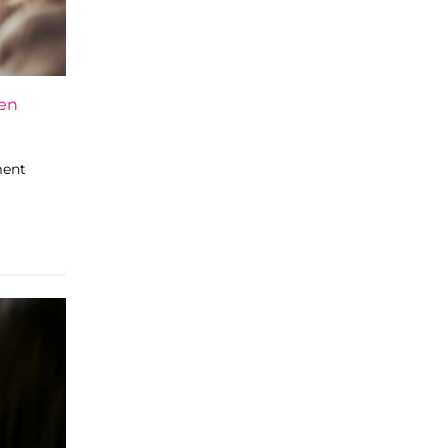
ien
ment