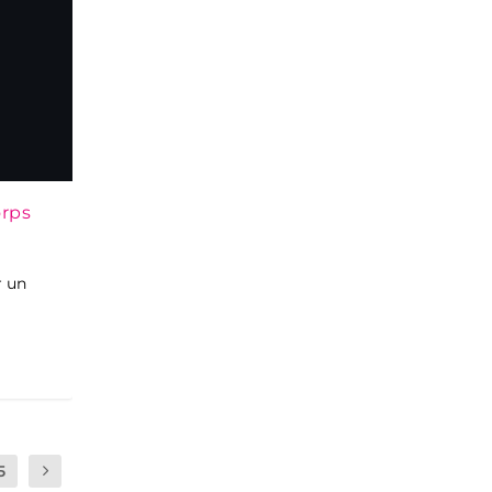
orps
r un
5