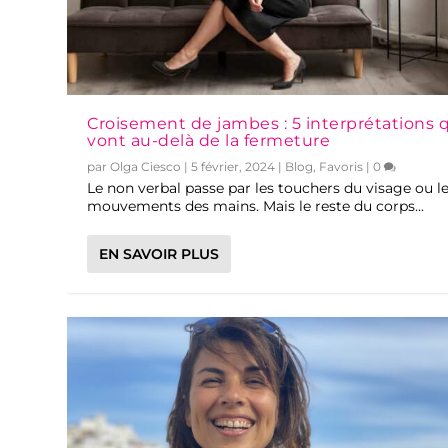
Croisement de jambes : 5 interprétations 
vont au-delà de la fermeture
par
Olga Ciesco
|
5 février, 2024
|
Blog
,
Favoris
|
0
Le non verbal passe par les touchers du visage ou l
mouvements des mains. Mais le reste du corps...
EN SAVOIR PLUS