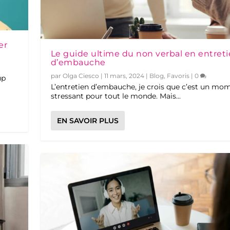
er
Le guide ultime du non verbal en entret
d’embauche
par
Olga Ciesco
|
11 mars, 2024
|
Blog
,
Favoris
|
0
up
L’entretien d’embauche, je crois que c’est un mo
stressant pour tout le monde. Mais...
EN SAVOIR PLUS