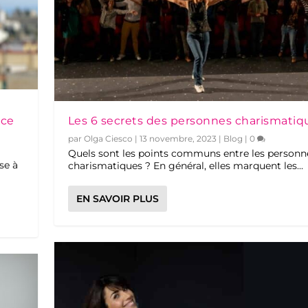
nce
Les 6 secrets des personnes charismatiq
par
Olga Ciesco
|
13 novembre, 2023
|
Blog
|
0
Quels sont les points communs entre les personn
se à
charismatiques ? En général, elles marquent les...
EN SAVOIR PLUS