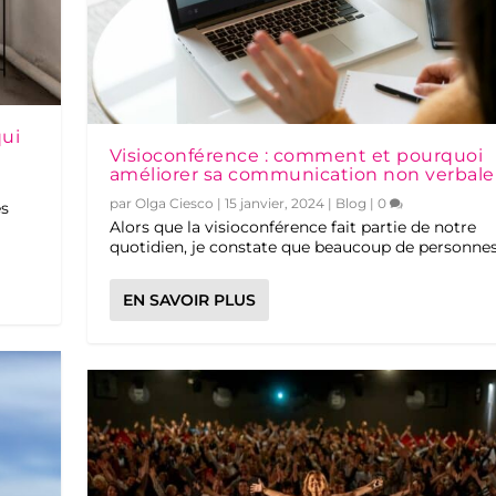
qui
Visioconférence : comment et pourquoi
améliorer sa communication non verbale 
par
Olga Ciesco
|
15 janvier, 2024
|
Blog
|
0
es
Alors que la visioconférence fait partie de notre
quotidien, je constate que beaucoup de personnes.
EN SAVOIR PLUS