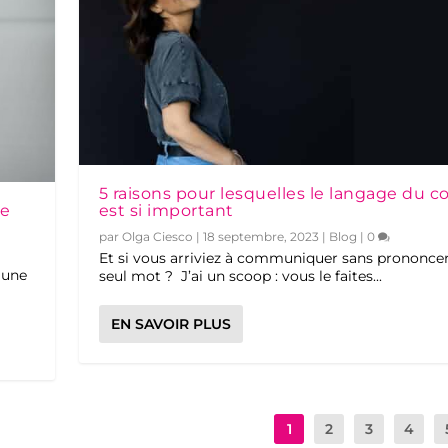
5 raisons pour lesquelles le langage du c
re
est si important
par
Olga Ciesco
|
18 septembre, 2023
|
Blog
|
0
Et si vous arriviez à communiquer sans prononce
 une
seul mot ? J’ai un scoop : vous le faites...
EN SAVOIR PLUS
1
2
3
4