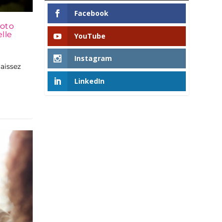
Facebook
hoto
elle
YouTube
Instagram
aissez
LinkedIn